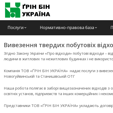
Послуги
Нормативно-правова база
П
keyboard_arrow_down
keyboard_arrow_down
Вивезення твердих побутовіх відхо
Згідно Закону України «Про відходи» побутові відходи – ві
людини в житлових та нежитлових будинках і не використо
Компанія ТОВ «ҐРІН БІН УКРАЇНА» надає послуги з вивезен
Новогуйвинській та Станишівській ОТГ
Наша робота полягає в заборі вищезазначених відходів з об
освітніх установ, підприємств та інших комерційних і неком
Представники ТОВ «ҐРІН БІН УКРАЇНА» укладають договір,