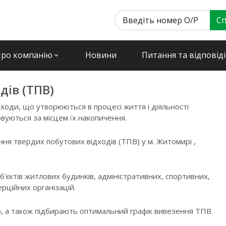
Сп
ро компанію
Новини
Питання та відповіді
keyboard_arrow_down
k
дів (ТПВ)
дходи, що утворюються в процесі життя і діяльності
вуються за місцем їх накопичення.
ня твердих побутових відходів (ТПВ) у м. Житомирі ,
'єктів житлових будинків, адміністративних, спортивних,
ерційних організацій.
 а також підбирають оптимальний графік вивезення ТПВ.