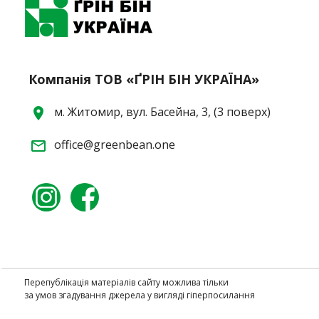
Компанія ТОВ «ҐРІН БІН УКРАЇНА»
м. Житомир, вул. Басейна, 3, (3 поверх)
location_on
office@greenbean.one
mail_outline
Перепублікація матеріалів сайту можлива тільки
за умов згадування джерела у вигляді гіперпосилання